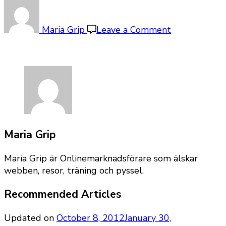
on
bygrip-
vit-
Maria Grip
Leave a Comment
mossa
Maria Grip
Maria Grip är Onlinemarknadsförare som älskar
webben, resor, träning och pyssel.
Recommended Articles
Updated on
October 8, 2012
January 30,