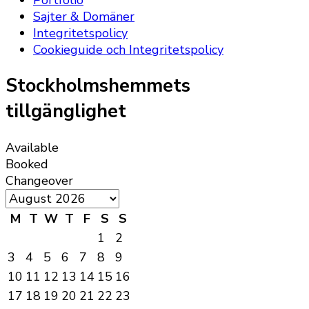
Sajter & Domäner
Integritetspolicy
Cookieguide och Integritetspolicy
Stockholmshemmets
tillgänglighet
Available
Booked
Changeover
M
T
W
T
F
S
S
1
2
3
4
5
6
7
8
9
10
11
12
13
14
15
16
17
18
19
20
21
22
23