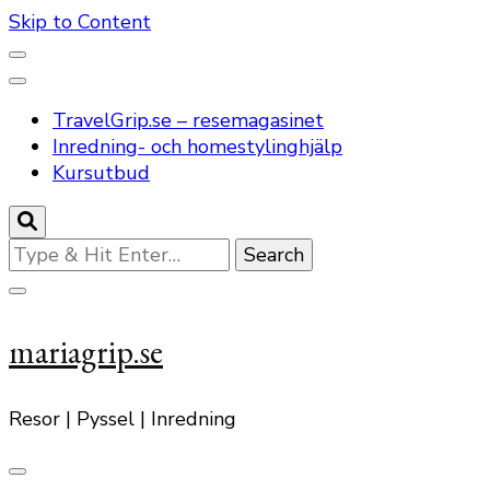
Skip to Content
TravelGrip.se – resemagasinet
Inredning- och homestylinghjälp
Kursutbud
Looking
for
Something?
mariagrip.se
Resor | Pyssel | Inredning