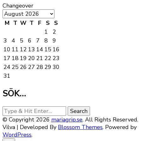
Changeover
M
T
W
T
F
S
S
1
2
3
4
5
6
7
8
9
10
11
12
13
14
15
16
17
18
19
20
21
22
23
24
25
26
27
28
29
30
31
SÖK…
Looking
for
© Copyright 2026
mariagrip.se
. All Rights Reserved.
Something?
Vilva | Developed By
Blossom Themes
. Powered by
WordPress
.