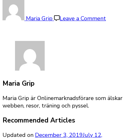
on
maria-
grip-
Maria Grip
Leave a Comment
18
Maria Grip
Maria Grip är Onlinemarknadsförare som älskar
webben, resor, träning och pyssel.
Recommended Articles
Updated on
December 3, 2019
July 12,