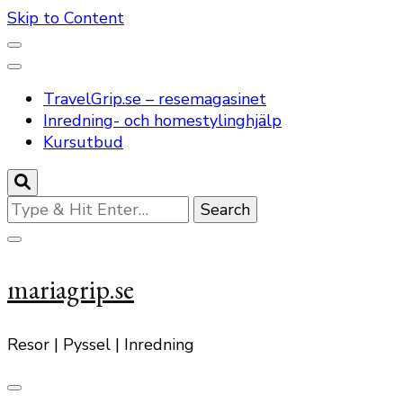
Skip to Content
TravelGrip.se – resemagasinet
Inredning- och homestylinghjälp
Kursutbud
Looking
for
Something?
mariagrip.se
Resor | Pyssel | Inredning