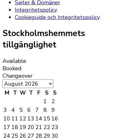
Sajter & Domäner
Integritetspolicy
Cookieguide och Integritetspolicy
Stockholmshemmets
tillgänglighet
Available
Booked
Changeover
M
T
W
T
F
S
S
1
2
3
4
5
6
7
8
9
10
11
12
13
14
15
16
17
18
19
20
21
22
23
24
25
26
27
28
29
30