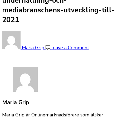
underhallning-och-
mediabranschens-utveckling-till-
2021
on
underhallnin
och-
Maria Grip
Leave a Comment
mediabransc
utveckling-
till-
2021
Maria Grip
Maria Grip är Onlinemarknadsförare som älskar