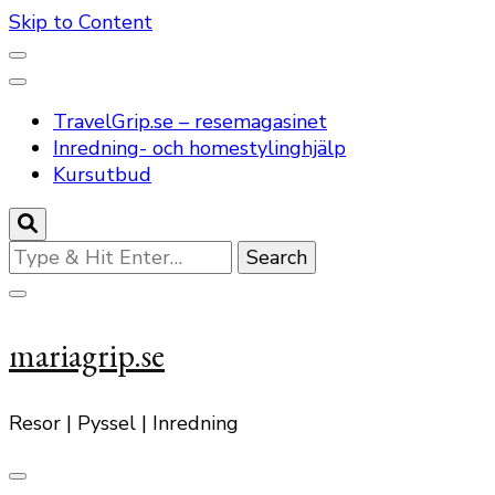
Skip to Content
TravelGrip.se – resemagasinet
Inredning- och homestylinghjälp
Kursutbud
Looking
for
Something?
mariagrip.se
Resor | Pyssel | Inredning