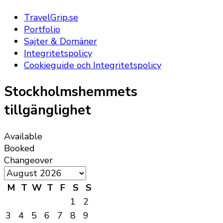
TravelGrip.se
Portfolio
Sajter & Domäner
Integritetspolicy
Cookieguide och Integritetspolicy
Stockholmshemmets
tillgänglighet
Available
Booked
Changeover
M
T
W
T
F
S
S
1
2
3
4
5
6
7
8
9