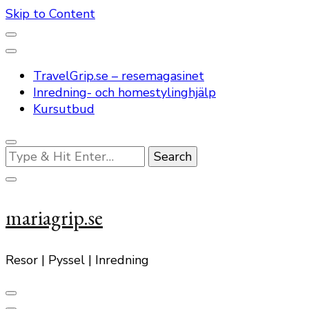
Skip to Content
TravelGrip.se – resemagasinet
Inredning- och homestylinghjälp
Kursutbud
Looking
for
Something?
mariagrip.se
Resor | Pyssel | Inredning