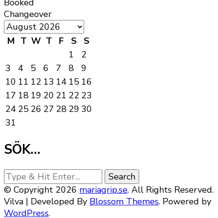
Booked
Changeover
M
T
W
T
F
S
S
1
2
3
4
5
6
7
8
9
10
11
12
13
14
15
16
17
18
19
20
21
22
23
24
25
26
27
28
29
30
31
SÖK…
Looking
for
© Copyright 2026
mariagrip.se
. All Rights Reserved.
Something?
Vilva | Developed By
Blossom Themes
. Powered by
WordPress
.