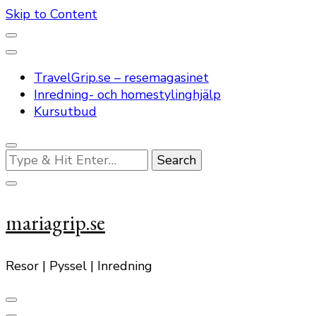
Skip to Content
TravelGrip.se – resemagasinet
Inredning- och homestylinghjälp
Kursutbud
Looking
for
Something?
mariagrip.se
Resor | Pyssel | Inredning