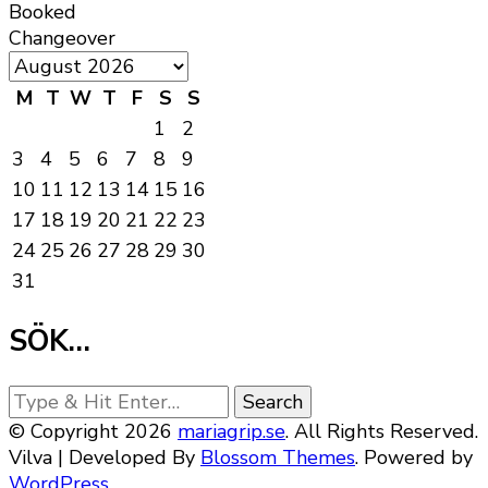
Booked
Changeover
M
T
W
T
F
S
S
1
2
3
4
5
6
7
8
9
10
11
12
13
14
15
16
17
18
19
20
21
22
23
24
25
26
27
28
29
30
31
SÖK…
Looking
for
© Copyright 2026
mariagrip.se
. All Rights Reserved.
Something?
Vilva | Developed By
Blossom Themes
. Powered by
WordPress
.