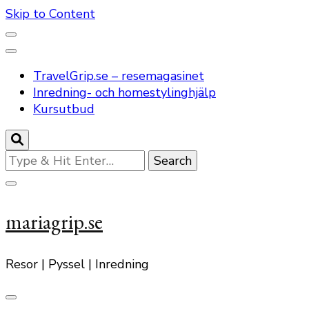
Skip to Content
TravelGrip.se – resemagasinet
Inredning- och homestylinghjälp
Kursutbud
Looking
for
Something?
mariagrip.se
Resor | Pyssel | Inredning