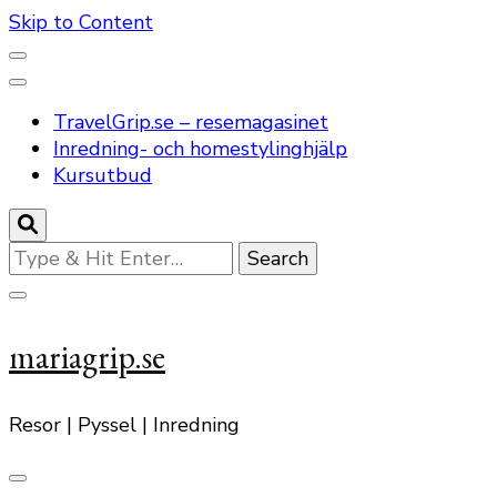
Skip to Content
TravelGrip.se – resemagasinet
Inredning- och homestylinghjälp
Kursutbud
Looking
for
Something?
mariagrip.se
Resor | Pyssel | Inredning