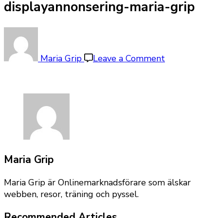
displayannonsering-maria-grip
on
skapar-
en-
Maria Grip
Leave a Comment
kurs-
om-
displayannon
maria-
grip
Maria Grip
Maria Grip är Onlinemarknadsförare som älskar
webben, resor, träning och pyssel.
Recommended Articles