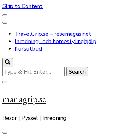
Skip to Content
TravelGrip.se – resemagasinet
Inredning- och homestylinghjälp
Kursutbud
Looking
for
Something?
mariagrip.se
Resor | Pyssel | Inredning