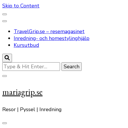
Skip to Content
TravelGrip.se – resemagasinet
Inredning- och homestylinghjälp
Kursutbud
Looking
for
Something?
mariagrip.se
Resor | Pyssel | Inredning