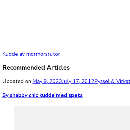
Kudde av mormorsrutor
Recommended Articles
Updated on
May 9, 2023
July 17, 2012
Pyssel & Virka
Sy shabby chic kudde med spets