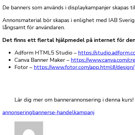
De banners som används i displaykampanjer skapas t
Annonsmaterial bör skapas i enlighet med IAB Sverige
långsamt för användaren.
Det finns ett flertal hjälpmedel på internet för den
Adform HTML5 Studio –
https://studio.adform
Canva Banner Maker –
https://www.canva.com/cr
Fotor –
https://www.fotor.com/app.html#/design/
Lär dig mer om bannerannonsering i denna kurs!
annonsering
banners
e-handel
kampanj