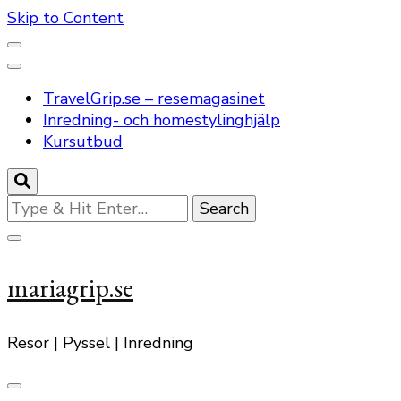
Skip to Content
TravelGrip.se – resemagasinet
Inredning- och homestylinghjälp
Kursutbud
Looking
for
Something?
mariagrip.se
Resor | Pyssel | Inredning