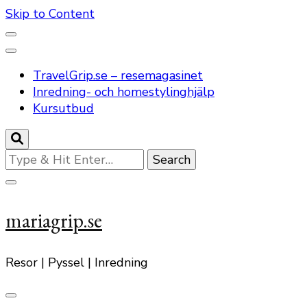
Skip to Content
TravelGrip.se – resemagasinet
Inredning- och homestylinghjälp
Kursutbud
Looking
for
Something?
mariagrip.se
Resor | Pyssel | Inredning