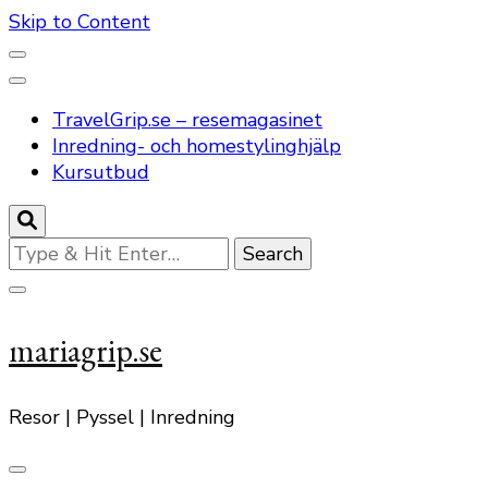
Skip to Content
TravelGrip.se – resemagasinet
Inredning- och homestylinghjälp
Kursutbud
Looking
for
Something?
mariagrip.se
Resor | Pyssel | Inredning