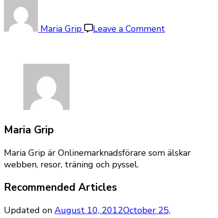
on
finnair-
oktober-
Maria Grip
Leave a Comment
kampanj
Maria Grip
Maria Grip är Onlinemarknadsförare som älskar
webben, resor, träning och pyssel.
Recommended Articles
Updated on
August 10, 2012
October 25,