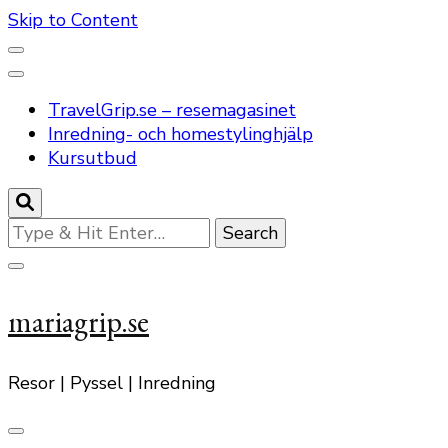
Skip to Content
TravelGrip.se – resemagasinet
Inredning- och homestylinghjälp
Kursutbud
Looking
for
Something?
mariagrip.se
Resor | Pyssel | Inredning