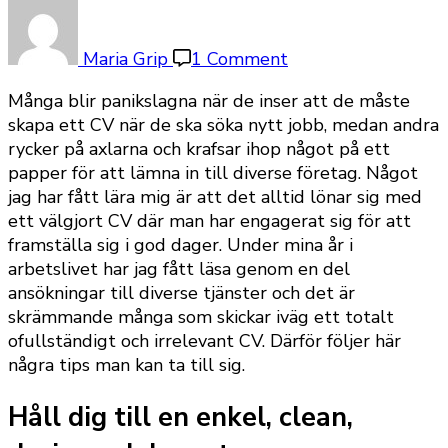
on
Lägg
ner
Maria Grip
1 Comment
tid
Många blir panikslagna när de inser att de måste
på
skapa ett CV när de ska söka nytt jobb, medan andra
att
rycker på axlarna och krafsar ihop något på ett
skapa
papper för att lämna in till diverse företag. Något
CV
jag har fått lära mig är att det alltid lönar sig med
ett välgjort CV där man har engagerat sig för att
framställa sig i god dager. Under mina år i
arbetslivet har jag fått läsa genom en del
ansökningar till diverse tjänster och det är
skrämmande många som skickar iväg ett totalt
ofullständigt och irrelevant CV. Därför följer här
några tips man kan ta till sig.
Håll dig till en enkel, clean,