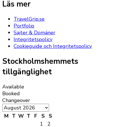
Läs mer
TravelGrip.se
Portfolio
Sajter & Domäner
Integritetspolicy
Cookieguide och Integritetspolicy
Stockholmshemmets
tillgänglighet
Available
Booked
Changeover
M
T
W
T
F
S
S
1
2