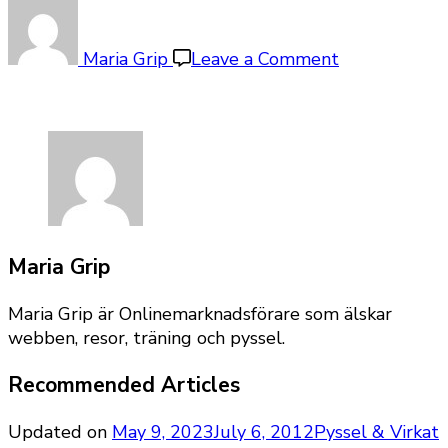
on
Band
och
Maria Grip
Leave a Comment
spets
på
kudde
Maria Grip
Maria Grip är Onlinemarknadsförare som älskar
webben, resor, träning och pyssel.
Recommended Articles
Updated on
May 9, 2023
July 6, 2012
Pyssel & Virkat