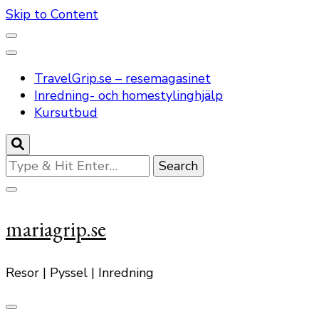
Skip to Content
TravelGrip.se – resemagasinet
Inredning- och homestylinghjälp
Kursutbud
Looking
for
Something?
mariagrip.se
Resor | Pyssel | Inredning