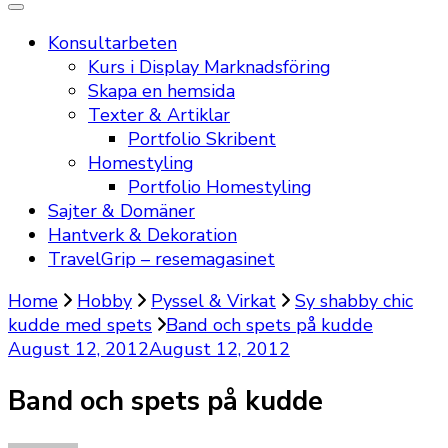
Konsultarbeten
Kurs i Display Marknadsföring
Skapa en hemsida
Texter & Artiklar
Portfolio Skribent
Homestyling
Portfolio Homestyling
Sajter & Domäner
Hantverk & Dekoration
TravelGrip – resemagasinet
Home
Hobby
Pyssel & Virkat
Sy shabby chic
kudde med spets
Band och spets på kudde
August 12, 2012
August 12, 2012
Band och spets på kudde