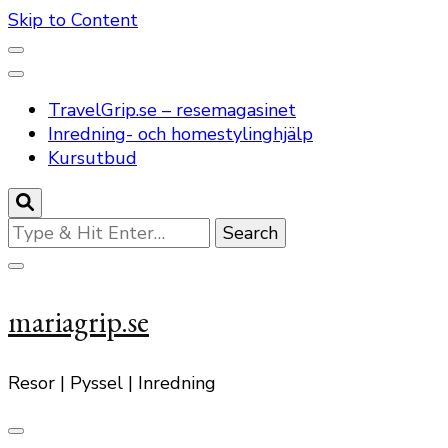
Skip to Content
TravelGrip.se – resemagasinet
Inredning- och homestylinghjälp
Kursutbud
Looking
for
Something?
mariagrip.se
Resor | Pyssel | Inredning