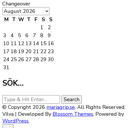
Changeover
M
T
W
T
F
S
S
1
2
3
4
5
6
7
8
9
10
11
12
13
14
15
16
17
18
19
20
21
22
23
24
25
26
27
28
29
30
31
SÖK…
Looking
for
© Copyright 2026
mariagrip.se
. All Rights Reserved.
Something?
Vilva | Developed By
Blossom Themes
. Powered by
WordPress
.