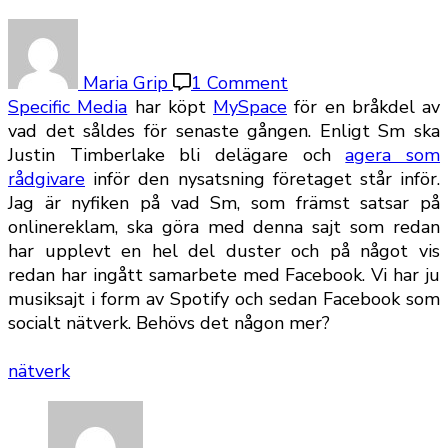
on
Utdöende
MySpace
Maria Grip
1 Comment
får
Specific Media
har köpt
MySpace
för en bråkdel av
ny
vad det såldes för senaste gången. Enligt Sm ska
kraft?
Justin Timberlake bli delägare och
agera som
rådgivare
inför den nysatsning företaget står inför.
Jag är nyfiken på vad Sm, som främst satsar på
onlinereklam, ska göra med denna sajt som redan
har upplevt en hel del duster och på något vis
redan har ingått samarbete med Facebook. Vi har ju
musiksajt i form av Spotify och sedan Facebook som
socialt nätverk. Behövs det någon mer?
nätverk