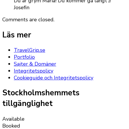
Du är grym Maria! Du kommer gå långt //
Josefin
Comments are closed.
Läs mer
TravelGrip.se
Portfolio
Sajter & Domäner
Integritetspolicy
Cookieguide och Integritetspolicy
Stockholmshemmets
tillgänglighet
Available
Booked