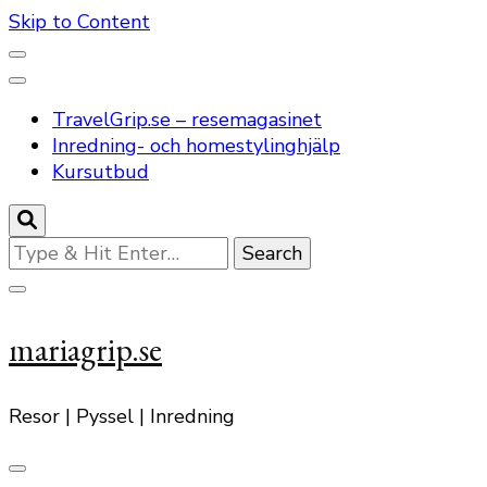
Skip to Content
TravelGrip.se – resemagasinet
Inredning- och homestylinghjälp
Kursutbud
Looking
for
Something?
mariagrip.se
Resor | Pyssel | Inredning