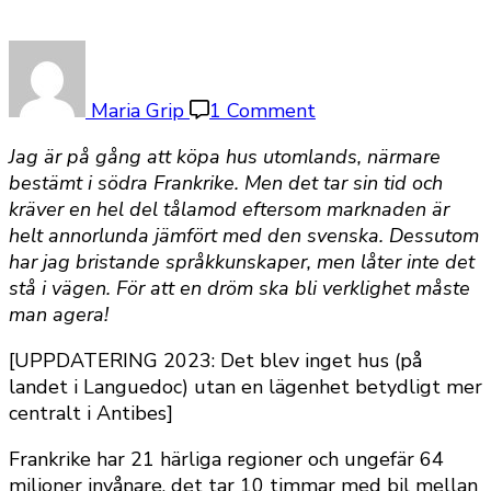
on
Köpa
hus
Maria Grip
1 Comment
utomlands
Jag är på gång att köpa hus utomlands, närmare
bestämt i södra Frankrike. Men det tar sin tid och
kräver en hel del tålamod eftersom marknaden är
helt annorlunda jämfört med den svenska. Dessutom
har jag bristande språkkunskaper, men låter inte det
stå i vägen. För att en dröm ska bli verklighet måste
man agera!
[UPPDATERING 2023: Det blev inget hus (på
landet i Languedoc) utan en lägenhet betydligt mer
centralt i Antibes]
Frankrike har 21 härliga regioner och ungefär 64
miljoner invånare, det tar 10 timmar med bil mellan