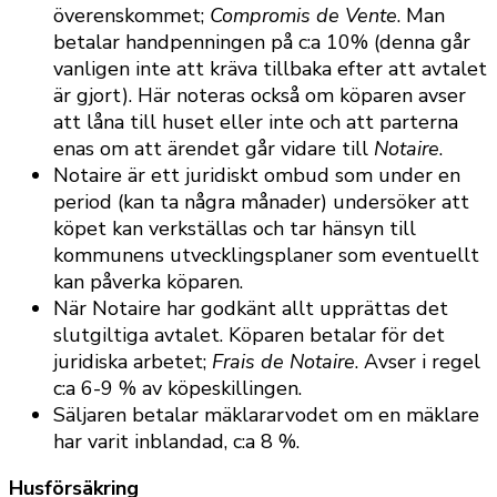
överenskommet;
Compromis de Vente
. Man
betalar handpenningen på c:a 10% (denna går
vanligen inte att kräva tillbaka efter att avtalet
är gjort). Här noteras också om köparen avser
att låna till huset eller inte och att parterna
enas om att ärendet går vidare till
Notaire
.
Notaire är ett juridiskt ombud som under en
period (kan ta några månader) undersöker att
köpet kan verkställas och tar hänsyn till
kommunens utvecklingsplaner som eventuellt
kan påverka köparen.
När Notaire har godkänt allt upprättas det
slutgiltiga avtalet. Köparen betalar för det
juridiska arbetet;
Frais de Notaire
. Avser i regel
c:a 6-9 % av köpeskillingen.
Säljaren betalar mäklararvodet om en mäklare
har varit inblandad, c:a 8 %.
Husförsäkring