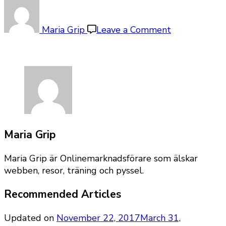
on
creative-
club-
Maria Grip
Leave a Comment
album08
Maria Grip
Maria Grip är Onlinemarknadsförare som älskar
webben, resor, träning och pyssel.
Recommended Articles
Updated on
November 22, 2017
March 31,