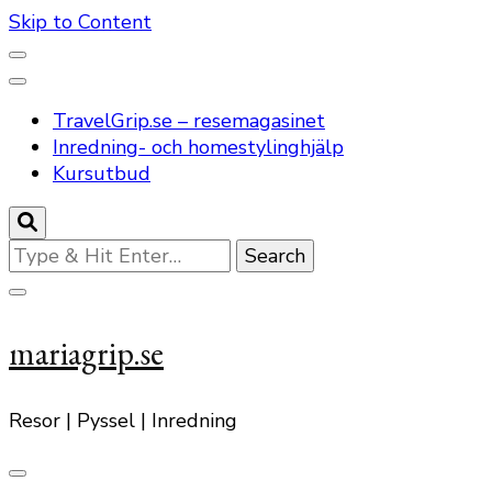
Skip to Content
TravelGrip.se – resemagasinet
Inredning- och homestylinghjälp
Kursutbud
Looking
for
Something?
mariagrip.se
Resor | Pyssel | Inredning