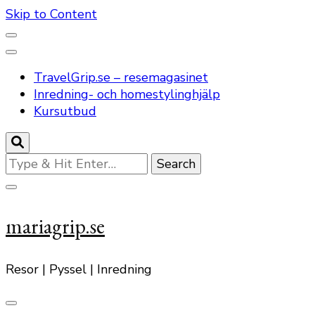
Skip to Content
TravelGrip.se – resemagasinet
Inredning- och homestylinghjälp
Kursutbud
Looking
for
Something?
mariagrip.se
Resor | Pyssel | Inredning