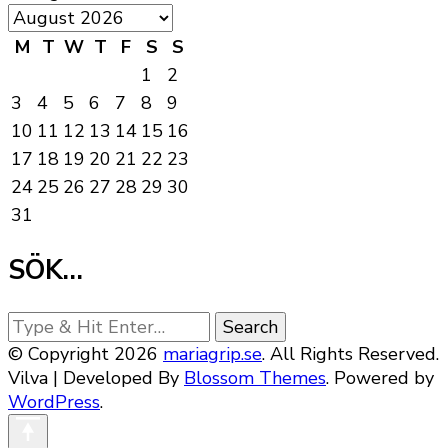
M
T
W
T
F
S
S
1
2
3
4
5
6
7
8
9
10
11
12
13
14
15
16
17
18
19
20
21
22
23
24
25
26
27
28
29
30
31
SÖK…
Looking
for
© Copyright 2026
mariagrip.se
. All Rights Reserved.
Something?
Vilva | Developed By
Blossom Themes
. Powered by
WordPress
.