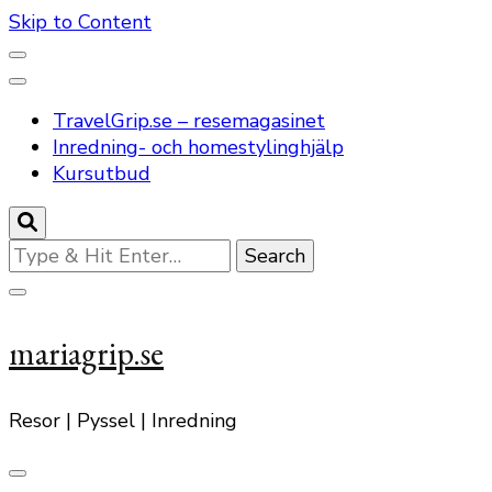
Skip to Content
TravelGrip.se – resemagasinet
Inredning- och homestylinghjälp
Kursutbud
Looking
for
Something?
mariagrip.se
Resor | Pyssel | Inredning