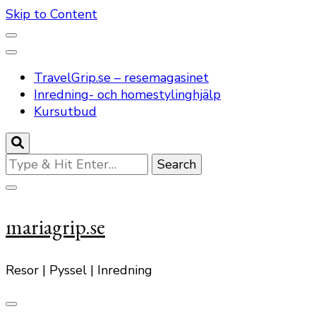
Skip to Content
TravelGrip.se – resemagasinet
Inredning- och homestylinghjälp
Kursutbud
Looking
for
Something?
mariagrip.se
Resor | Pyssel | Inredning