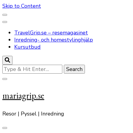
Skip to Content
TravelGrip.se – resemagasinet
Inredning- och homestylinghjälp
Kursutbud
Looking
for
Something?
mariagrip.se
Resor | Pyssel | Inredning