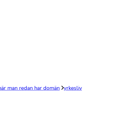
 när man redan har domän
yrkesliv