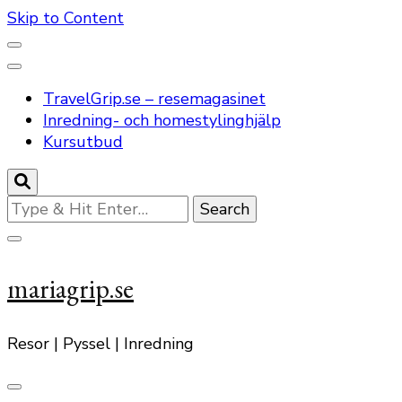
Skip to Content
TravelGrip.se – resemagasinet
Inredning- och homestylinghjälp
Kursutbud
Looking
for
Something?
mariagrip.se
Resor | Pyssel | Inredning