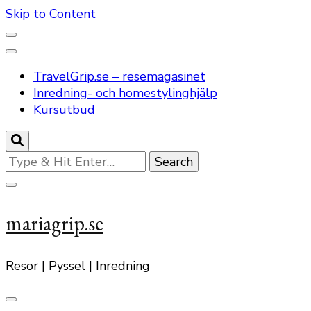
Skip to Content
TravelGrip.se – resemagasinet
Inredning- och homestylinghjälp
Kursutbud
Looking
for
Something?
mariagrip.se
Resor | Pyssel | Inredning