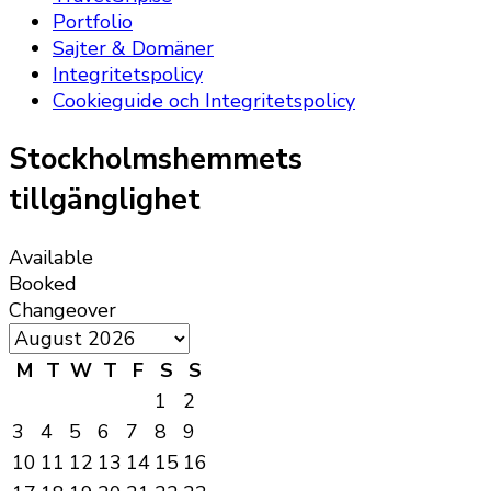
Portfolio
Sajter & Domäner
Integritetspolicy
Cookieguide och Integritetspolicy
Stockholmshemmets
tillgänglighet
Available
Booked
Changeover
M
T
W
T
F
S
S
1
2
3
4
5
6
7
8
9
10
11
12
13
14
15
16