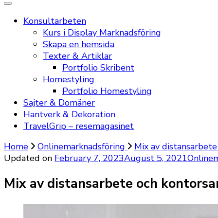
Konsultarbeten
Kurs i Display Marknadsföring
Skapa en hemsida
Texter & Artiklar
Portfolio Skribent
Homestyling
Portfolio Homestyling
Sajter & Domäner
Hantverk & Dekoration
TravelGrip – resemagasinet
Home
Onlinemarknadsföring
Mix av distansarbete
Updated on
February 7, 2023
August 5, 2021
Onlinem
Mix av distansarbete och kontorsa