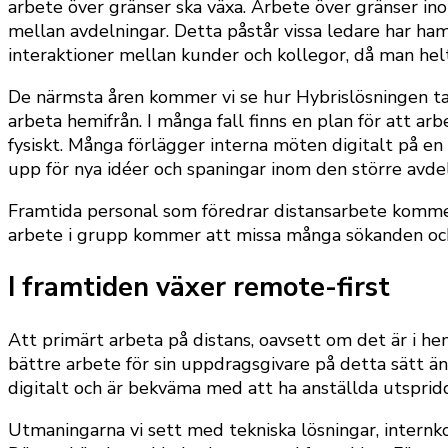
arbete över gränser ska växa. Arbete över gränser inom
mellan avdelningar. Detta påstår vissa ledare har ha
interaktioner mellan kunder och kollegor, då man helt 
De närmsta åren kommer vi se hur Hybrislösningen tar
arbeta hemifrån. I många fall finns en plan för att a
fysiskt. Många förlägger interna möten digitalt på 
upp för nya idéer och spaningar inom den större avdel
Framtida personal som föredrar distansarbete kommer 
arbete i grupp kommer att missa många sökanden o
I framtiden växer remote-first
Att primärt arbeta på distans, oavsett om det är i he
bättre arbete för sin uppdragsgivare på detta sätt än
digitalt och är bekväma med att ha anställda utsprid
Utmaningarna vi sett med tekniska lösningar, intern