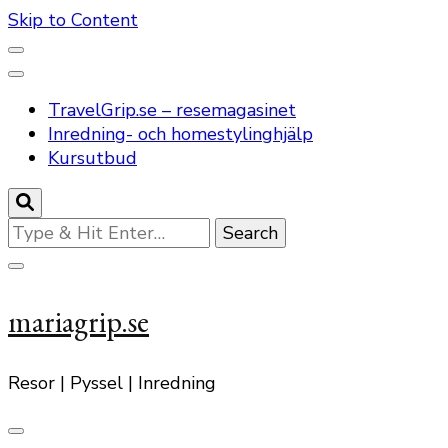
Skip to Content
TravelGrip.se – resemagasinet
Inredning- och homestylinghjälp
Kursutbud
Looking
for
Something?
mariagrip.se
Resor | Pyssel | Inredning