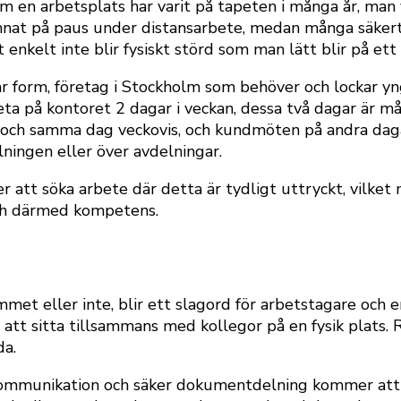
 en arbetsplats har varit på tapeten i många år, man vi
mnat på paus under distansarbete, medan många säkert 
enkelt inte blir fysiskt störd som man lätt blir på ett
 form, företag i Stockholm som behöver och lockar yng
rbeta på kontoret 2 dagar i veckan, dessa två dagar är 
en och samma dag veckovis, och kundmöten på andra dag
ningen eller över avdelningar.
att söka arbete där detta är tydligt uttryckt, vilket 
ch därmed kompetens.
mmet eller inte, blir ett slagord för arbetstagare och
 att sitta tillsammans med kollegor på en fysik plats. 
da.
kommunikation och säker dokumentdelning kommer att va