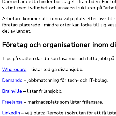
Därmed är detta hinder borttaget i framtiden. För tot
viktigt med tydlighet och ansvarsstrukturer på “arbet
Arbetare kommer att kunna välja plats efter livsstil i
företag placerade i mindre orter kan locka till sig va
del av landet.
Företag och organisationer inom d
Tips på ställen där du kan läsa mer och hitta jobb på 
Whereuare
– listar lediga distansjobb.
Demando
– jobbmatchning för tech- och IT-bolag.
Brainville
– listar frilansjobb.
Freelansa
– marknadsplats som listar frilansare.
LinkedIn
– välj plats: Remote i sökrutan för att få list